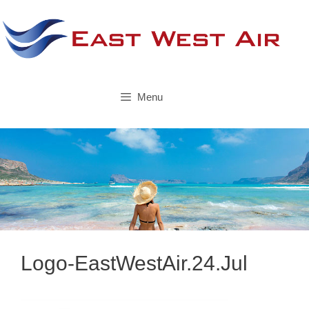
Skip
to
content
Menu
Logo-EastWestAir.24.Jul