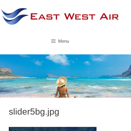
Skip
to
content
Menu
slider5bg.jpg