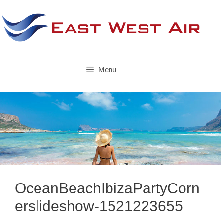
Skip
to
content
Menu
OceanBeachIbizaPartyCorn
erslideshow-1521223655