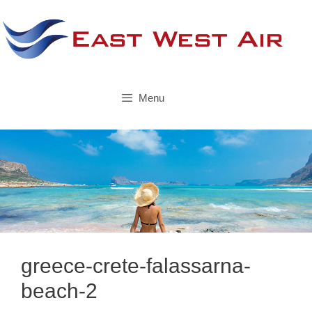
Skip
to
content
Menu
greece-crete-falassarna-
beach-2