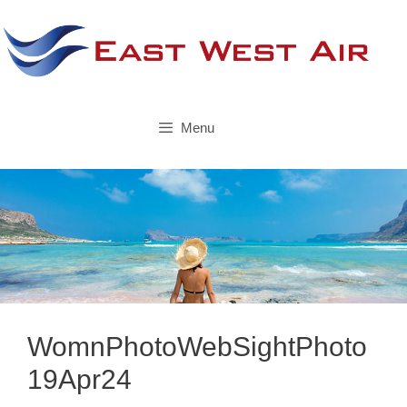
Skip
to
content
Menu
WomnPhotoWebSightPhoto
19Apr24