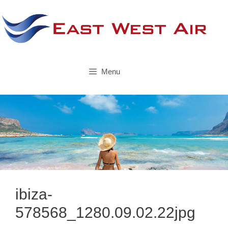
Skip
to
content
Menu
ibiza-
578568_1280.09.02.22jpg